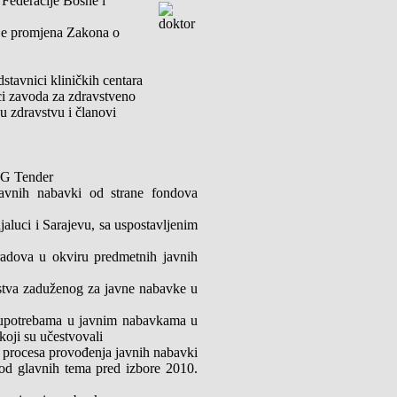
 Federacije Bosne i
je promjena Zakona o
dstavnici kliničkih centara
ci zavoda za zdravstveno
u zdravstvu i članovi
UG Tender
javnih nabavki od strane fondova
aluci i Sarajevu, sa uspostavljenim
radova u okviru predmetnih javnih
dstva zaduženog za javne nabavke u
loupotrebama u javnim nabavkama u
oji su učestvovali
g procesa provođenja javnih nabavki
od glavnih tema pred izbore 2010.