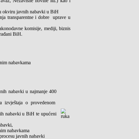
vaz, Nezavisne novine itd.) kao i
u okviru javnih nabavki u BiH
nja transparentne i dobre uprave u
akonodavne komisije, mediji, biznis
građani BiH.
javnim nabavkama
vnih nabavki u najmanje 400
a izvještaja o provedenom
nih nabavki u BiH te upućeni
abavki,
avnim nabavkama
procesu javnih nabavki