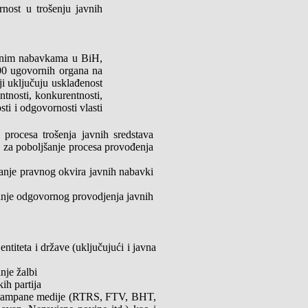
ornost u trošenju javnih
avnim nabavkama u BiH,
00 ugovornih organa na
ji uključuju usklađenost
tnosti, konkurentnosti,
ti i odgovornosti vlasti
procesa trošenja javnih sredstava
a za poboljšanje procesa provođenja
anje pravnog okvira javnih nabavki
tanje odgovornog provodjenja javnih
titeta i države (uključujući i javna
nje žalbi
kih partija
i štampane medije (RTRS, FTV, BHT,