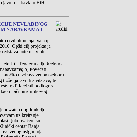
ga javnih nabavki u BiH
KCIJE NEVLADINOG
NIM NABAVKAMA U
 civilnih inicijativa, čiji
010. Opšti cilj projekta je
h sredstava putem javnih
acitete UG Tender u cilju kreiranja
m nabavkama; b) Povećati
, naročito u zdravstvenom sektoru
 trošenja javnih sredstava, te
vstvu; d) Kreirati podloge za
, kao i načinima njihovog
njem watch dog funkcije
avstvam uz kreiranje
lasti (obuhvaćeni su
Klinički centar Banja
ravstvenog osiguranja