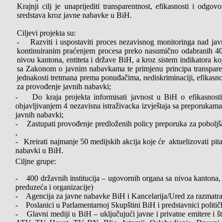
Krajnji cilj je unaprijediti transparentnost, efikasnosti i odgov
sredstava kroz javne nabavke u BiH.
Ciljevi projekta su:
- Razviti i uspostaviti proces nezavisnog monitoringa nad j
kontinuiranim praćenjem procesa preko nasumično odabranih 4
nivou kantona, entiteta i države BiH, a kroz sistem indikatora ko
sa Zakonom o javnim nabavkama te primjenu principa transparen
jednakosti tretmana prema ponuđačima, nediskriminaciji, efikasnos
za provođenje javnih nabavki;
- Do kraja projekta informisati javnost u BiH o efikasnosti 
objavljivanjem 4 nezavisna istraživacka izvještaja sa preporukam
javnih nabavki;
- Zastupati provođenje predloženih policy preporuka za poboljš
,
- Kreirati najmanje 50 medijskih akcija koje će aktuelizovati pi
nabavki u BiH.
Ciljne grupe:
- 400 državnih institucija – ugovornih organa sa nivoa kantona, en
preduzeća i organizacije)
- Agencija za javne nabavke BiH i Kancelarija/Ured za razmatra
- Poslanici u Parlamentarnoj Skupštini BiH i predstavnici politič
- Glavni mediji u BiH – uključujući javne i privatne emitere 