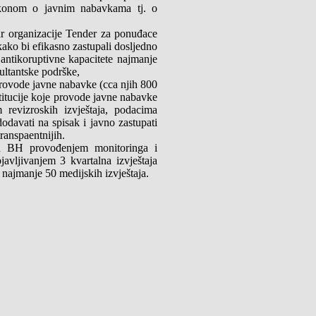
konom o javnim nabavkama tj. o
ar organizacije Tender za ponuđace
kako bi efikasno zastupali dosljedno
antikoruptivne kapacitete najmanje
ultantske podrške,
 provode javne nabavke (cca njih 800
stitucije koje provode javne nabavke
revizroskih izvještaja, podacima
dodavati na spisak i javno zastupati
ranspaentnijih.
i u BH provođenjem monitoringa i
avljivanjem 3 kvartalna izvještaja
 najmanje 50 medijskih izvještaja.