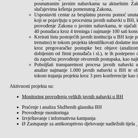
posmatranim javnim nabavkama sa aktuelnim Za
slučajevima kršenja pomenutog Zakona,
Uspostaviti centar za besplatnu pravnu pomoć unut
koji se pojavljuju u procesima javnih nabavki u BH, 
provođenje Zakona o javnim nabavkama, te ojačali 
40 ponuđaca kroz 4 treninga i najmanje 100 sati kons
Kreirati listu postojećih javnih institucija u BH koje
trenutno) te tokom projekta identifikovati dodatne in
kroz pregovaračke postupke bez objave (analizom 
dobijenim od firmi ponuđača i sl.), te ih postepeno 
da započnu provođenje otvorenih postupaka, kao najt
Poboljšati transparetnost procesa javnih nabavk
analize najmanje 1.000 javnih nabavki u BH te obj
tokom trajanja projekta kroz 3 pres konferencije kao i
Aktivnosti projekta su:
Monitoring provođenja velikih javnih nabavki u BH
Praćenje i analiza Službenih glasnika BH
Provođenje monitoringa
Izvještavanje i informativna kampanja
Ø Zastupanje za antikoruptivno djelovanje nadležnih tijela