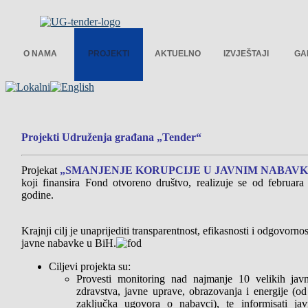
O NAMA
PROJEKTI
AKTUELNO
IZVJEŠTAJI
GA
Projekti Udruženja građana „Tender“
Projekat
„SMANJENJE KORUPCIJE U JAVNIM NABAVK
koji finansira Fond otvoreno društvo, realizuje se od februara
godine.
Krajnji cilj je unaprijediti transparentnost, efikasnosti i odgovorno
javne nabavke u BiH.
Ciljevi projekta su:
Provesti monitoring nad najmanje 10 velikih ja
zdravstva, javne uprave, obrazovanja i energije (o
zaključka ugovora o nabavci), te informisati ja