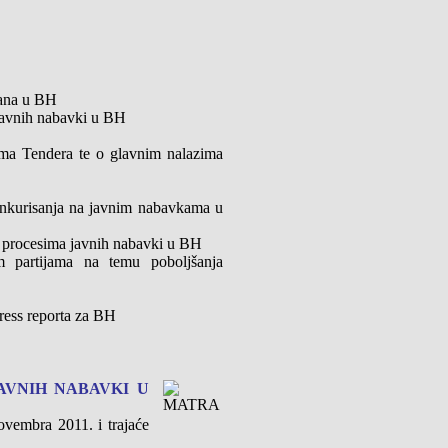
gana u BH
 javnih nabavki u BH
tima Tendera te o glavnim nalazima
onkurisanja na javnim nabavkama u
 u procesima javnih nabavki u BH
m partijama na temu poboljšanja
ress reporta za BH
AVNIH NABAVKI U
ovembra 2011. i trajaće