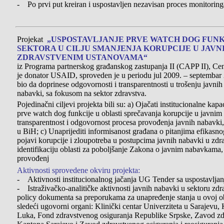
- Po prvi put kreiran i uspostavljen nezavisan proces monitorin
Projekat
„USPOSTAVLJANJE PRVE WATCH DOG FUN
SEKTORA U CILJU SMANJENJA KORUPCIJE U JAV
ZDRAVSTVENIM USTANOVAMA“
iz Programa partnerskog građanskog zastupanja II (CAPP II), Centra
je donator USAID, sproveden je u periodu jul 2009. – septembar 2
bio da doprinese odgovornosti i transparentnosti u trošenju javni
nabavki, sa fokusom na sektor zdravstva.
Pojedinačni ciljevi projekta bili su: a) Ojačati institucionalne kap
prve watch dog funkcije u oblasti sprečavanja korupcije u javni
transparentnost i odgovornost procesa provođenja javnih nabavki
u BiH; c) Unaprijediti informisanost građana o pitanjima efikasnog
pojavi korupcije i zloupotreba u postupcima javnih nabavki u zdra
identifikaciju oblasti za poboljšanje Zakona o javnim nabavkama
provođenj
Aktivnosti sprovedene okviru projekta:
- Aktivnosti institucionalnog jačanja UG Tender sa uspostavlja
- Istraživačko-analitičke aktivnosti javnih nabavki u sektoru zdr
policy dokumenta sa preporukama za unapređenje stanja u ovoj ob
sledeći ugovorni organi: Klinički centar Univerziteta u Sarajevu, 
Luka, Fond zdravstvenog osiguranja Republike Srpske, Zavod zd