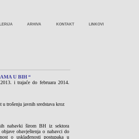
LERIJA
ARHIVA
KONTAKT
LINKOVI
AMA U BIH “
 2013. i trajaće do februara 2014.
st u trošenju javnih sredstava kroz
vnih nabavki širom BH iz sektora
d objave obavještenja o nabavci do
vnost o usklađenosti postupaka u