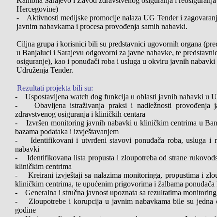
Kantona Sarajevo i Zavod zdravstvenog osiguranja i reosiguranja
Hercegovine)
- Aktivnosti medijske promocije nalaza UG Tender i zagovaran
javnim nabavkama i procesa provođenja samih nabavki.
Ciljna grupa i korisnici bili su predstavnici ugovornih organa (pre
u Banjaluci i Sarajevu odgovorni za javne nabavke, te predstavni
osiguranje), kao i ponuđači roba i usluga u okviru javnih nabavki 
Udruženja Tender.
Rezultati projekta bili su:
- Uspostavljena watch dog funkcija u oblasti javnih nabavki u 
- Obavljena istraživanja praksi i nadležnosti provođenja 
zdravstvenog osiguranja i kliničkih centara
- Izvršen monitoring javnih nabavki u kliničkim centrima u Banj
bazama podataka i izvještavanjem
- Identifikovani i utvrđeni stavovi ponuđača roba, usluga i 
nabavki
- Identifikovana lista propusta i zloupotreba od strane rukovo
kliničkim centrima
- Kreirani izvještaji sa nalazima monitoringa, propustima i z
kliničkim centrima, te upućenim prigovorima i žalbama ponuđača k
- Generalna i stručna javnost upoznata sa rezultatima monitorin
- Zloupotrebe i korupcija u javnim nabavkama bile su jedna 
godine