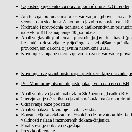
Uspostavljanje centra za pravnu pomoć unutar UG Tender
Asistencija ponuđacima u ostvarivanju njihovih prava k
vremena - u skladu sa Zakonom o javnim nabavkama u BH
Kreiranje i provođenja treninga o antikoruptivnim pristup
nabavki u BH za najmanje 40 ponuđača
Analiza glavnih problema u provođenju javnih nabavki (pr
i zvanično dostavljanje prijedloga za poboljšanje politika
provođenjem Zakona o javnim nabavkma u BH
Kreiranje štampane i e-verzije vodiča za ostvarivanje prav
Kreiranje liste javnih institucija i preduzeća koje provode
IV Monitoring otvorenih postupaka javnih nabavki u BH
Analiza objava javnih nabavki u Službenom glasniku BiH
Intervjuisanje učesnika na javnim nabavkama (strukturirani in
Odrzavanje baze podataka
Analiza nalaza i kreiranje nacrta izvestaja
Konsultacije sa odabranim učesnicima iz privatnog biznisa 
validnosti nalaza i razmotrenih dokaza/činjenica
Finalizovanje i objava izvještaja
Press konferencije