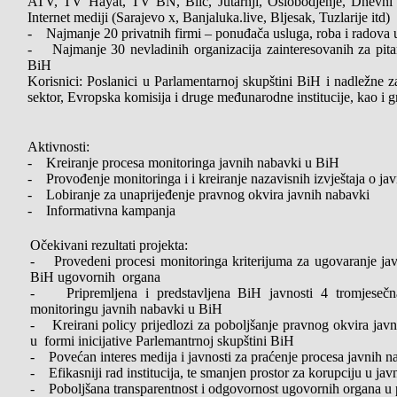
ATV, TV Hayat, TV BN, Blic, Jutarnji, Oslobodjenje, Dnevni a
Internet mediji (Sarajevo x, Banjaluka.live, Bljesak, Tuzlarije itd)
- Najmanje 20 privatnih firmi – ponuđača usluga, roba i radova 
- Najmanje 30 nevladinih organizacija zainteresovanih za pita
BiH
Korisnici: Poslanici u Parlamentarnoj skupštini BiH i nadležne z
sektor, Evropska komisija i druge međunarodne institucije, kao i 
Aktivnosti:
- Kreiranje procesa monitoringa javnih nabavki u BiH
- Provođenje monitoringa i i kreiranje nazavisnih izvještaja o 
- Lobiranje za unaprijeđenje pravnog okvira javnih nabavki
- Informativna kampanja
Očekivani rezultati projekta:
- Provedeni procesi monitoringa kriterijuma za ugovaranje ja
BiH ugovornih organa
- Pripremljena i predstavljena BiH javnosti 4 tromjesečn
monitoringu javnih nabavki u BiH
- Kreirani policy prijedlozi za poboljšanje pravnog okvira jav
u formi inicijative Parlemantrnoj skupštini BiH
- Povećan interes medija i javnosti za praćenje procesa javnih n
- Efikasniji rad institucija, te smanjen prostor za korupciju u j
- Poboljšana transparentnost i odgovornost ugovornih organa u 