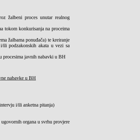
roz žalbeni proces unutar realnog
ima tokom konkurisanja na proceima
ema žalbama ponuđača) te kreiranje
 i/ili podzakonskih akata u vezi sa
a u procesima javnih nabavki u BH
 javne nabavke u BH
tervju i/ili anketna pitanja)
i ugovornih organa u svrhu provjere