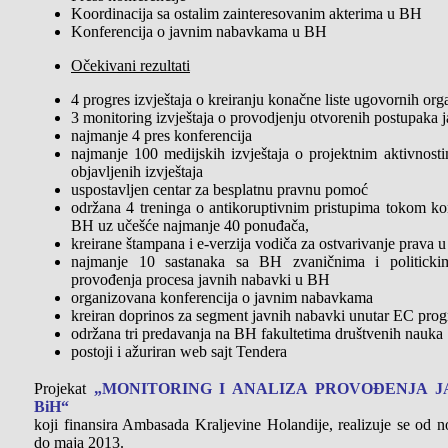
Koordinacija sa ostalim zainteresovanim akterima u BH
Konferencija o javnim nabavkama u BH
Očekivani rezultati
4 progres izvještaja o kreiranju konačne liste ugovornih or
3 monitoring izvještaja o provodjenju otvorenih postupaka
najmanje 4 pres konferencija
najmanje 100 medijskih izvještaja o projektnim aktivnos
objavljenih izvještaja
uspostavljen centar za besplatnu pravnu pomoć
održana 4 treninga o antikoruptivnim pristupima tokom k
BH uz učešće najmanje 40 ponuđača,
kreirane štampana i e-verzija vodiča za ostvarivanje prava
najmanje 10 sastanaka sa BH zvaničnima i politicki
provođenja procesa javnih nabavki u BH
organizovana konferencija o javnim nabavkama
kreiran doprinos za segment javnih nabavki unutar EC prog
održana tri predavanja na BH fakultetima društvenih nauka
postoji i ažuriran web sajt Tendera
Projekat
„MONITORING I ANALIZA PROVOĐENJA J
BiH“
koji finansira Ambasada Kraljevine Holandije, realizuje se od n
do maja 2013.