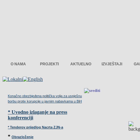
O NAMA
PROJEKTI
AKTUELNO
IZVJEŠTAJI
GA
Konačno obezbjeđena politička volja za uspješnu
borbu protiv korupcije u javnim nabavkama u BiH
* Uvodno izlaganje na press
konferenciji
* Tenderov prijedlog Nacrta ZJN-a
*
Obrazloženje