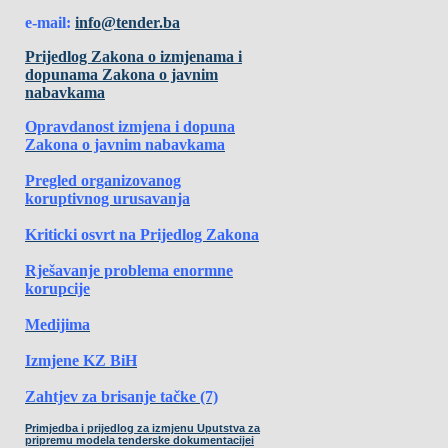
e-mail:
info@tender.ba
Prijedlog Zakona o izmjenama i
dopunama Zakona o javnim
nabavkama
Opravdanost izmjena i dopuna
Zakona o javnim nabavkama
Pregled organizovanog
koruptivnog urusavanja
Kriticki osvrt na Prijedlog Zakona
Rješavanje problema enormne
korupcije
Medijima
Izmjene KZ BiH
Zahtjev za brisanje tačke (7)
Primjedba i prijedlog za izmjenu Uputstva za
pripremu modela tenderske dokumentacijei